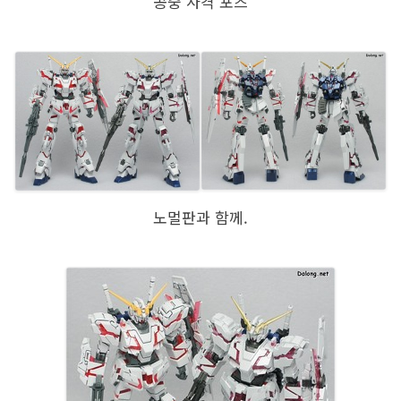
공중 사격 포즈
노멀판과 함께.