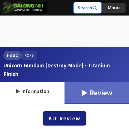
Search
Menu
RX-0
HGUC
Unicorn Gundam [Destroy Mode] - Titanium
Finish
▶ Information
▶ Review
Kit Review