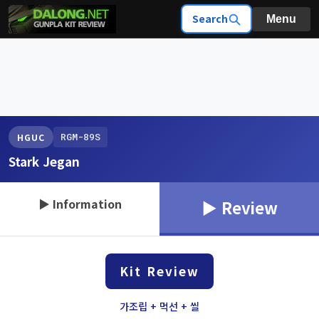
Search
Menu
RGM-89S
HGUC
Stark Jegan
▶ Information
▶ Review
Kit Review
가조립 + 먹선 + 씰