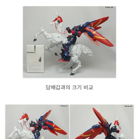
담배갑과의 크기 비교