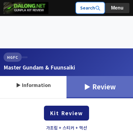
Search
Menu
HGFC
Master Gundam & Fuunsaiki
▶ Information
▶ Review
Kit Review
가조립 + 스티커 + 먹선