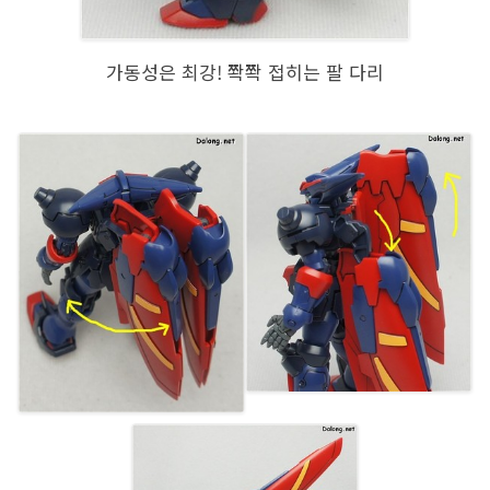
가동성은 최강! 쫙쫙 접히는 팔 다리