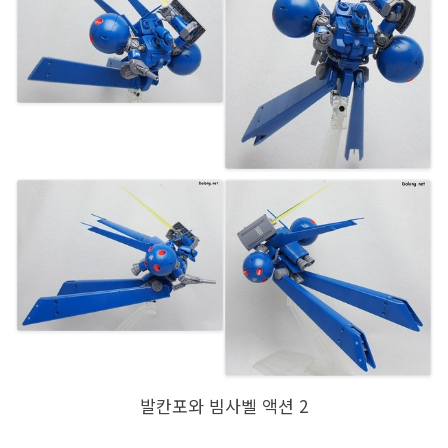
발칸포와 빔사벨 액션 2