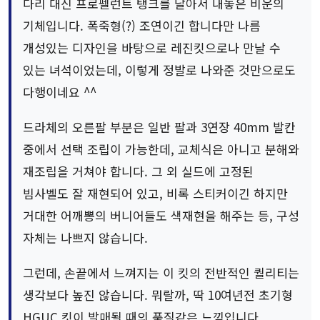
다리 대신 프로펠런트 탱크를 달아서 내놓은 비운의
기체입니다. 폭죽형(?) 조연이긴 합니다만 나름
개성있는 디자인을 바탕으로 레진킷으로나 만날 수
있는 녀석이었는데, 이렇게 정발로 나와준 것만으로도
다행이네요 ^^
드라체의 오른팔 부분은 일반 팔과 3연장 40mm 발칸
중에서 선택 조립이 가능한데, 교체식은 아니고 분해와
재조립을 거쳐야 합니다. 그 외 실드에 고정된
빔사벨도 잘 재현되어 있고, 비록 스티커이긴 하지만
거대한 어깨뽕의 버니어들도 색재현을 해주는 등, 구성
자체는 나쁘지 않습니다.
그런데, 손끝에서 느껴지는 이 킷의 전반적인 퀄리티는
생각보다 높진 않습니다. 뭐랄까, 딱 10여년전 초기형
HGUC 킷이 발매될 때의 품질같은 느낌입니다.