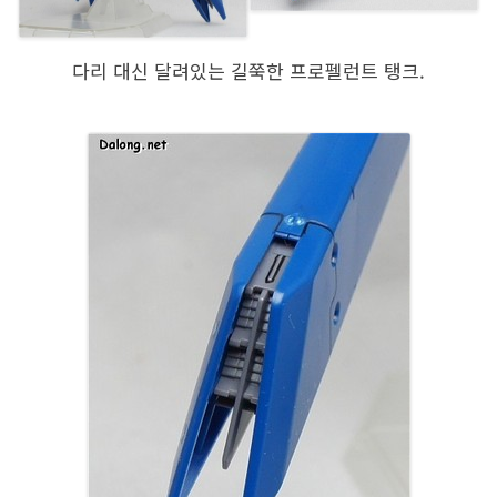
다리 대신 달려있는 길쭉한 프로펠런트 탱크.