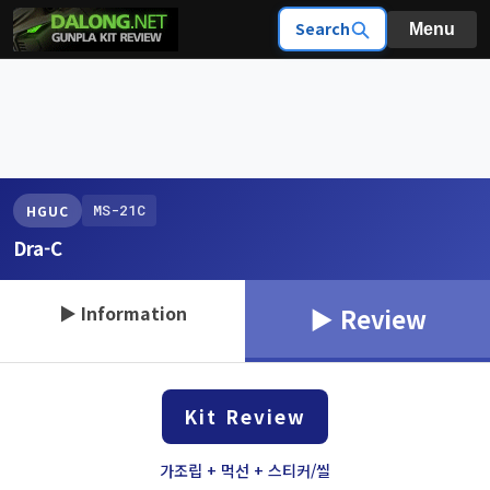
Search
Menu
MS-21C
HGUC
Dra-C
▶ Information
▶ Review
Kit Review
가조립 + 먹선 + 스티커/씰