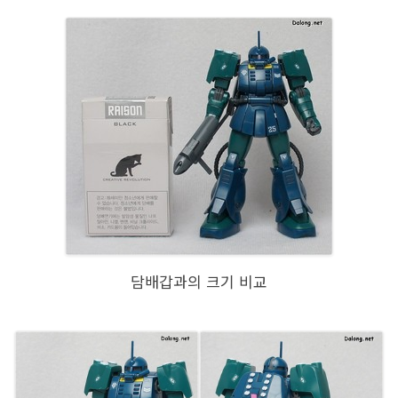
담배갑과의 크기 비교