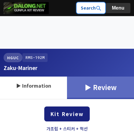
Search
Menu
RMS-192M
HGUC
Zaku-Mariner
▶ Information
▶ Review
Kit Review
가조립 + 스티커 + 먹선