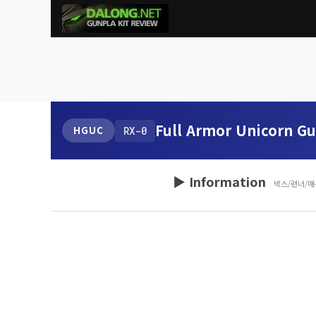
Full Armor Unicorn G
HGUC
RX-0
▶ Information
박스/런너/매