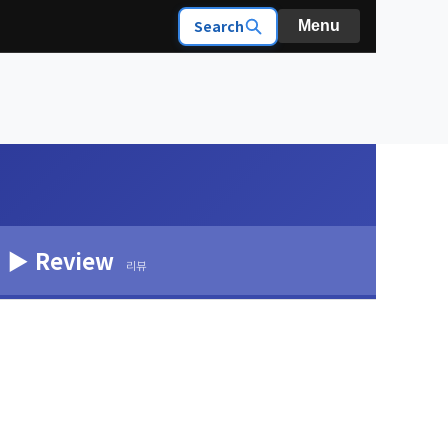
Search
Menu
▶ Review
리뷰