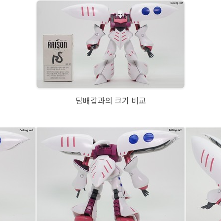
담배갑과의 크기 비교