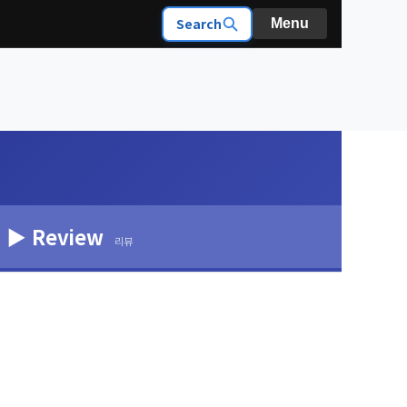
Search
Menu
▶ Review
리뷰