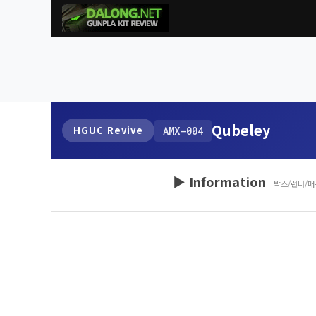
Qubeley
HGUC Revive
AMX-004
▶ Information
박스/런너/매