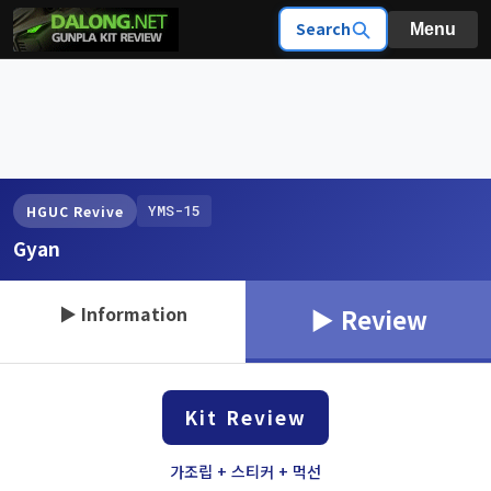
Search
Menu
YMS-15
HGUC Revive
Gyan
▶ Information
▶ Review
Kit Review
가조립 + 스티커 + 먹선