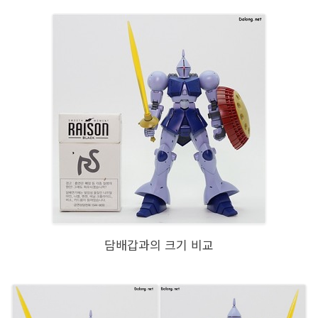
담배갑과의 크기 비교