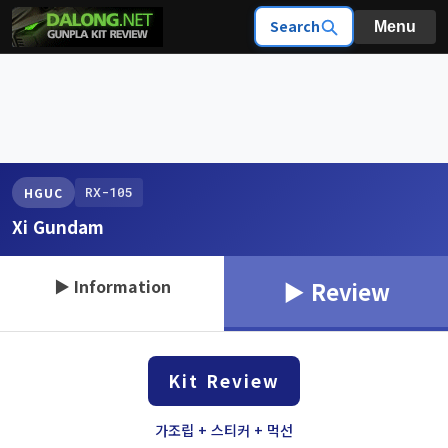
Search
Menu
RX-105
HGUC
Xi Gundam
▶ Information
▶ Review
Kit Review
가조립 + 스티커 + 먹선