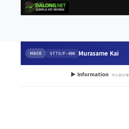
Murasame Kai
HGCE
STTS/F-400
▶ Information
박스/런너/매