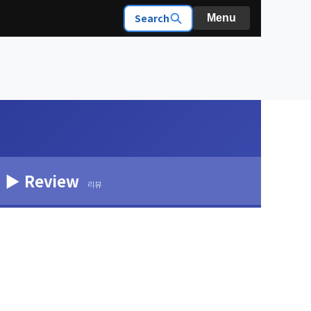
Search
Menu
▶ Review
리뷰