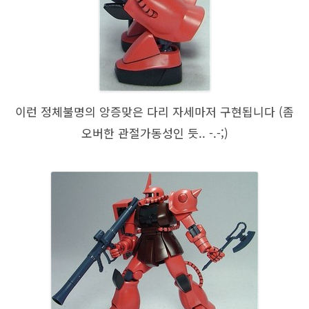
이런 정체불명의 앙증맞은 다리 자세마저 구현됩니다 (좀
오버한 관절가동성인 듯.. -.-;)