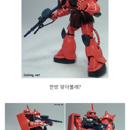
한방 맞아볼래?