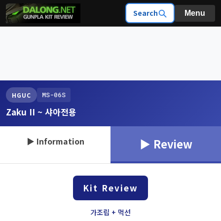
Search
Menu
MS-06S
HGUC
Zaku II ~ 샤아전용
▶ Information
▶ Review
Kit Review
가조립 + 먹선