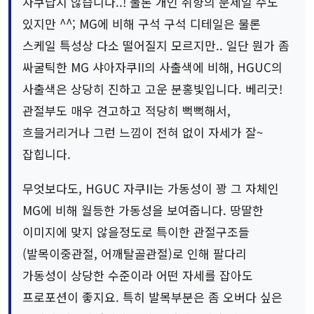
자쿠답지 않습니다..! 물론 개인 취향의 문제일 수도
있지만 ^^; MG에 비해 구석 구석 디테일은 물론
스케일 특성상 다소 떨어질지 모르지만.. 일단 뭔가 좀
싸굴틱한 MG 샤아자쿠II의 사출색에 비해, HGUC의
사출색은 상당히 진하고 고운 분홍빛입니다. 베리굿!
관절부도 매우 견고하고 적당히 뻑뻑해서,
흐믈거리거나 그런 느낌이 전혀 없이 자세가 잘~
잡힙니다.
무엇보다도, HGUC 자쿠II는 가동성이 꽝 그 자체인
MG에 비해 월등한 가동성을 보여줍니다. 땅딸한
이미지에 맞지 않을정도로 특이한 관절구조들
(발목이중관절, 어깨탈골관절)로 인해 팔다리
가동성이 상당한 수준이라 어떤 자세를 잡아도
프로포션이 좋지요. 특히 발목부분은 좀 오버다 싶은