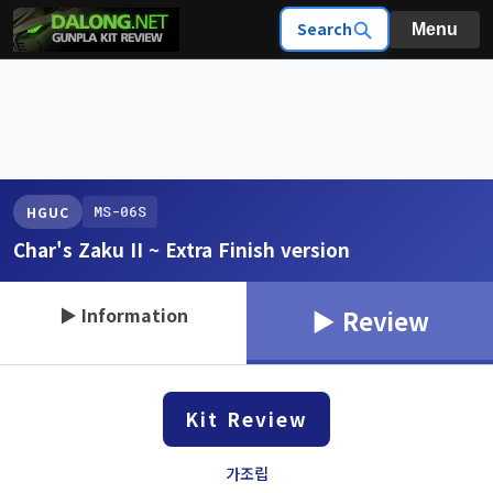
Search
Menu
MS-06S
HGUC
Char's Zaku II ~ Extra Finish version
▶ Information
▶ Review
Kit Review
가조립