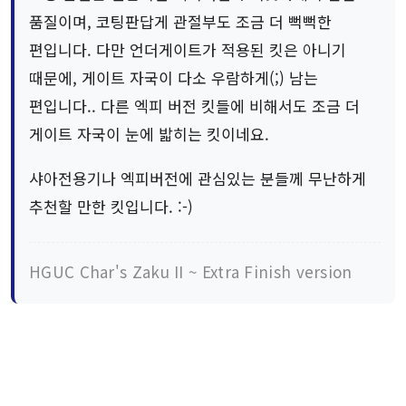
품질이며, 코팅판답게 관절부도 조금 더 뻑뻑한
편입니다. 다만 언더게이트가 적용된 킷은 아니기
때문에, 게이트 자국이 다소 우람하게(;) 남는
편입니다.. 다른 엑피 버전 킷들에 비해서도 조금 더
게이트 자국이 눈에 밟히는 킷이네요.
샤아전용기나 엑피버전에 관심있는 분들께 무난하게
추천할 만한 킷입니다. :-)
HGUC Char's Zaku II ~ Extra Finish version