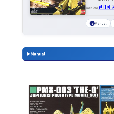
반다이 
BANDAI
Manual
1
▶Manual