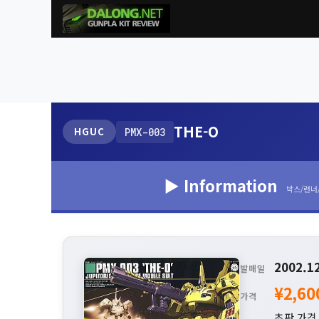
THE-O
HGUC
PMX-003
▶ Information
박스/런너
2002.1
발매일
¥2,60
가격
초판 가격 :