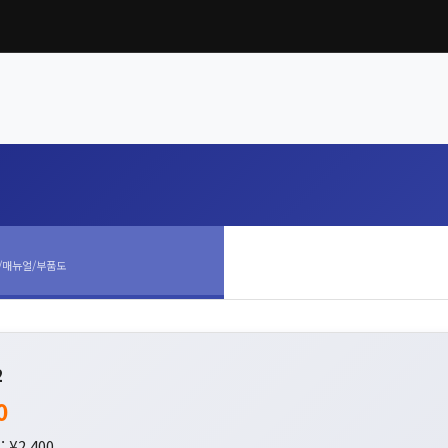
/매뉴얼/부품도
2
0
 ¥2,400