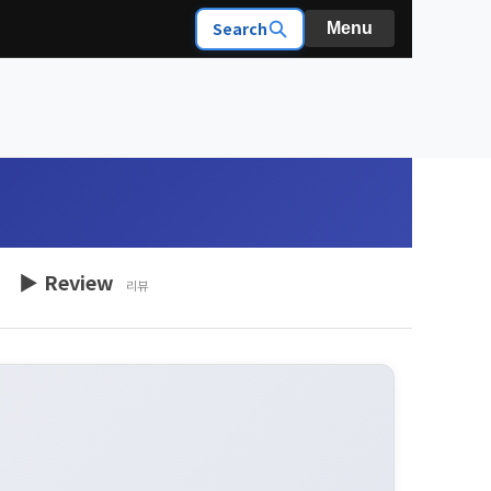
Search
Menu
▶ Review
리뷰