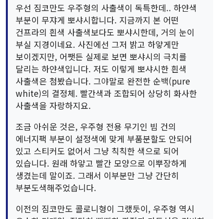
우선 짐코만도 우주형의 사출색이 독특한데.. 하얀색
부분이 무쟈게 뽀샤시합니다. 지금까지 본 어떤
건프라의 흰색 사출색보다도 뽀샤시한데, 거의 눈이
부실 지경이네요. 사진에선 그저 밝고 하얗게만
보이겠지만, 어쨋든 실제로 보면 뽀샤시의 극치를
달리는 하얀색입니다. 저도 이렇게 뽀샤시한 흰색
사출색은 첨봤습니다. 그야말로 완전한 순백(pure
white)의 결정체. 빨간색과 조합되어 상당히 화사한
사출색을 자랑하지요.
조금 아쉬운 것은, 우주형 전용 무기인 빔 건의
에너지팩 부분이 설정색에 맞게 부품분할도 안되어
있고 스티커도 없어서 그냥 칙칙한 색으로 되어
있습니다. 원래 하얗고 빨간 모양으로 이뿌장하게
생겼는데 말이죠. 그래서 이부분만 그냥 간단히
부분도색해주었습니다.
이전의 짐코만도 콜로니형이 그랬듯이, 우주형 역시