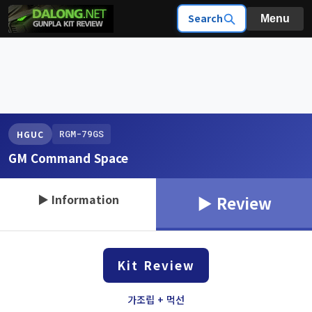
Search
Menu
RGM-79GS
HGUC
GM Command Space
▶ Information
▶ Review
Kit Review
가조립 + 먹선