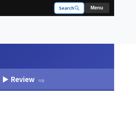
Search
Menu
▶ Review
리뷰