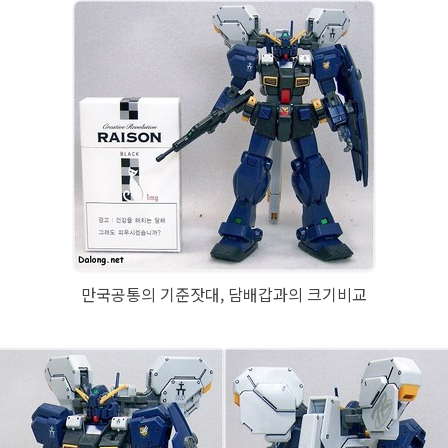
만국공통의 기준잣대, 담배갑과의 크기비교