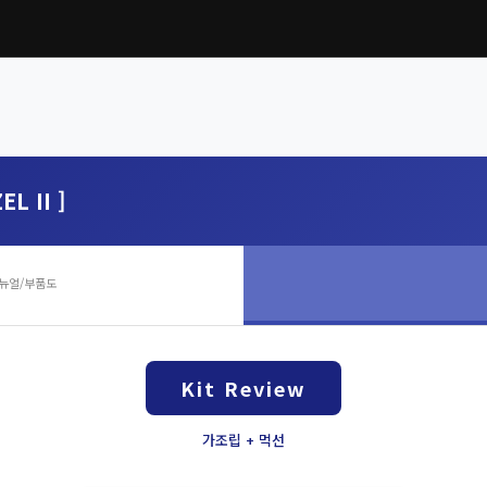
L II ]
뉴얼/부품도
Kit Review
가조립 + 먹선