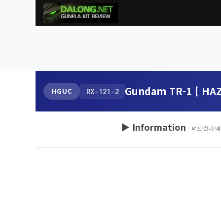
Gundam TR-1 [ HAZE
HGUC
RX-121-2
▶ Information
박스/런너/매