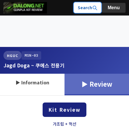
Search
Menu
MSN-03
HGUC
Jagd Doga ~ 쿠에스 전용기
▶ Information
▶ Review
Kit Review
가조립 + 먹선