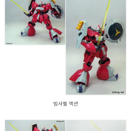
빔사벨 액션