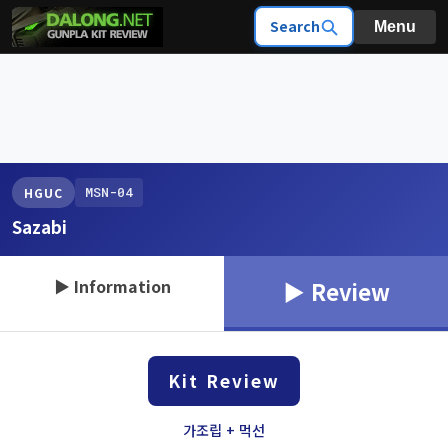
Search
Menu
MSN-04
HGUC
Sazabi
▶ Information
▶ Review
Kit Review
가조립 + 먹선