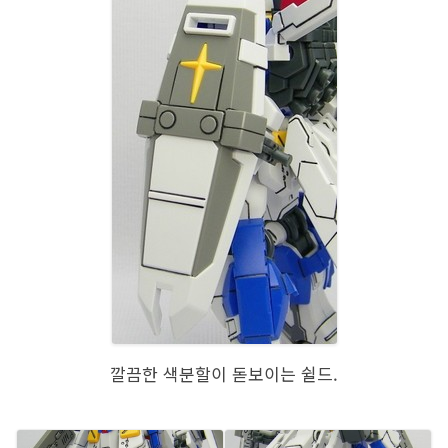
깔끔한 색분할이 돋보이는 쉴드.