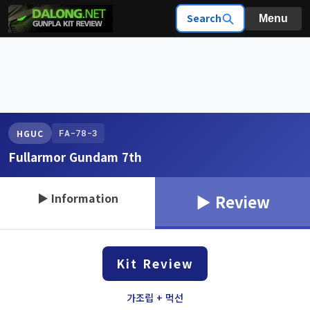
Search
Menu
FA-78-3
HGUC
Fullarmor Gundam 7th
▶ Information
▶ Review
Kit Review
가조립 + 먹선