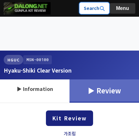
Search
Menu
MSN-00100
HGUC
Hyaku-Shiki Clear Version
▶ Information
▶ Review
Kit Review
가조립