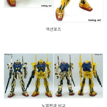
액션포즈
노멀판과 비교