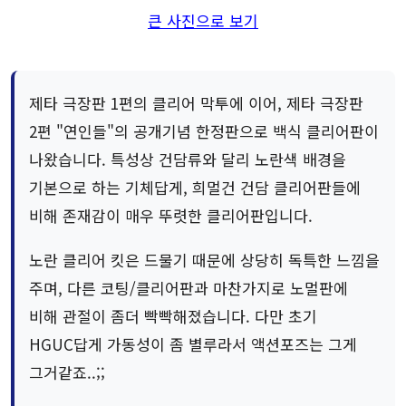
큰 사진으로 보기
제타 극장판 1편의 클리어 막투에 이어, 제타 극장판
2편 "연인들"의 공개기념 한정판으로 백식 클리어판이
나왔습니다. 특성상 건담류와 달리 노란색 배경을
기본으로 하는 기체답게, 희멀건 건담 클리어판들에
비해 존재감이 매우 뚜렷한 클리어판입니다.
노란 클리어 킷은 드물기 때문에 상당히 독특한 느낌을
주며, 다른 코팅/클리어판과 마찬가지로 노멀판에
비해 관절이 좀더 빡빡해졌습니다. 다만 초기
HGUC답게 가동성이 좀 별루라서 액션포즈는 그게
그거같죠..;;