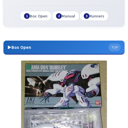
Box Open
Manual
Runners
1
2
3
▶Box Open
TOP