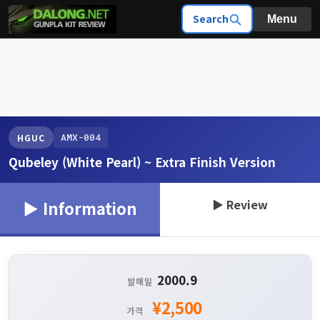
Search
Menu
AMX-004
HGUC
Qubeley (White Pearl) ~ Extra Finish Version
▶ Review
▶ Information
2000.9
발매일
¥2,500
가격