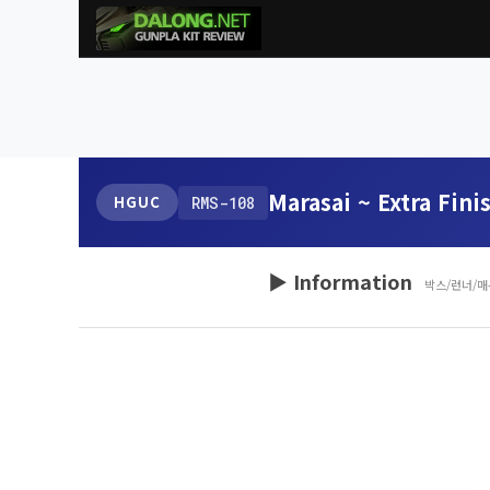
Marasai ~ Extra Fini
HGUC
RMS-108
▶ Information
박스/런너/매