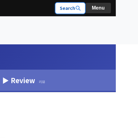
Search
Menu
▶ Review
리뷰