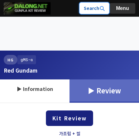
Search
Menu
gMS-α
HG
Red Gundam
▶ Information
▶ Review
Kit Review
가조립 + 씰