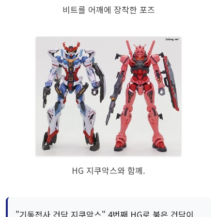
비트를 어깨에 장착한 포즈
HG 지쿠악스와 함께.
"기동전사 건담 지쿠악스" 4번째 HG로 붉은 건담이