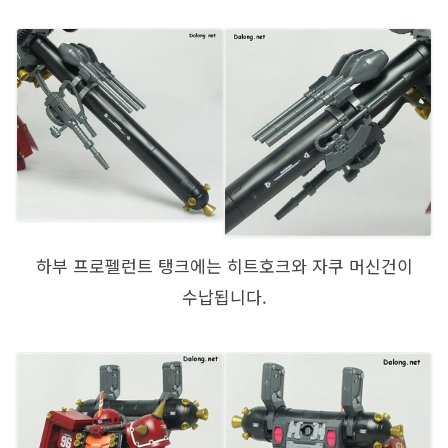
하부 프로펠런트 탱크에는 히트호크와 자쿠 머신건이
수납됩니다.