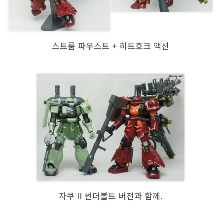
스트룸 파우스트 + 히트호크 액션
자쿠 II 썬더볼트 버전과 함께.