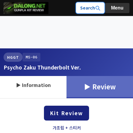
Search
Menu
MS-06
HGGT
Psycho Zaku Thunderbolt Ver.
▶ Information
▶ Review
Kit Review
가조립 + 스티커