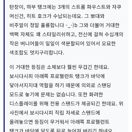
탄창이, 하부 탱크에는 3개의 스트룸 파우스트와 자쿠
머신건, 히트 호크가 수납되는데요. 그 뽀대와
비주얼이 정말 훌륭합니다 -_-)b 그와 더불어 거대한
백팩 자체도 꽤 스타일리쉬하고, 전신에 걸쳐 수십개의
작은 버니어들이 일일이 색분할되어 있어서 오묘한
색조합도 멋지구리합니다.
이 거대한 등짐은 소체보다 훨씬 무겁긴 한데요.
보시다시피 아래쪽 프로펠런트 탱크가 바닥에
닿아서지지대 역할을 하기 때문에 의외로 스탠딩
모드로 놓기에 문제는 없습니다. 또한 화려한
디스플레이를 위해 전용 스탠드가 제공되긴 한데요. 위
사진에서 보시다시피 직립 자세로 스탠드에
올려놓으면 등짐이 무거워서 아래쪽 프로펠런트
탱크가 바닥에 닿도록 뒤로 늘어져 버리긴 하네요.