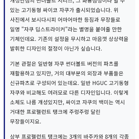
개성만점의 썬더볼트 시리즈, 그 화룡점정이라 할 수
있는 고기동형 싸이코 자쿠가 출시되었습니다. 위
사진에서 보시다시피 어마어마한 등짐과 무장들로
일명 "자쿠 딥스트라이커"라는 별명을 붙여줄 만한
기체인데요. 기존의 설정을 무시하고 마음껏 상상력을
발휘한 디자인의 절정이 아닌가 싶습니다.
기본 관절은 일반형 자쿠 썬더볼트 버전의 파츠를
재활용하고 있지만, 거의 대부분의 외장과 부품들은
신규파츠로 구성되어 있는데요. 일반 HGUC 고기동형
자쿠와 비교해도 여러모로 다른 디자인입니다. 이렇게
소체도 나름 개성있지만, 싸이코 자쿠의 백미는 역시
거대한 프로펠런트 탱크에 주렁주렁 달린
무장들이지요.
상부 프로펠런트 탱크에는 3개의 바주카와 8개의 각종