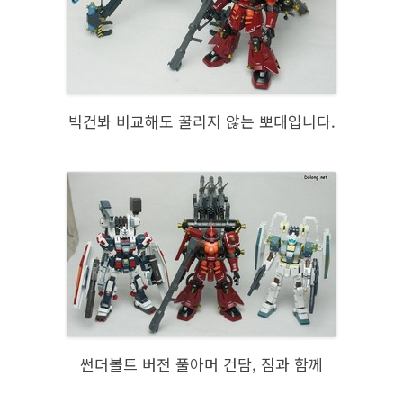
빅건봐 비교해도 꿀리지 않는 뽀대입니다.
썬더볼트 버전 풀아머 건담, 짐과 함께