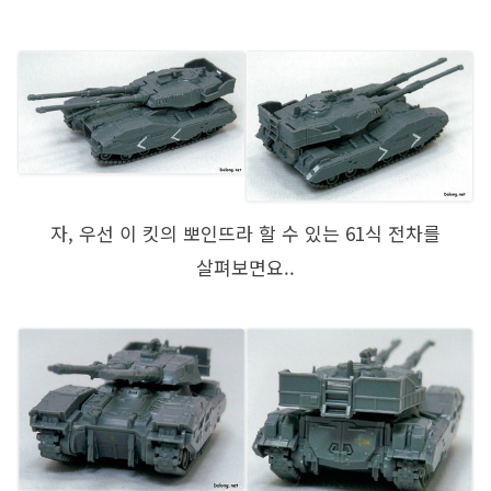
자, 우선 이 킷의 뽀인뜨라 할 수 있는 61식 전차를
살펴보면요..