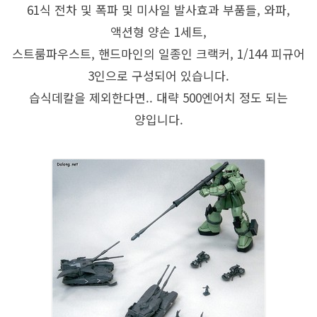
61식 전차 및 폭파 및 미사일 발사효과 부품들, 와파,
액션형 양손 1세트,
스트룸파우스트, 핸드마인의 일종인 크랙커, 1/144 피규어
3인으로 구성되어 있습니다.
습식데칼을 제외한다면.. 대략 500엔어치 정도 되는
양입니다.