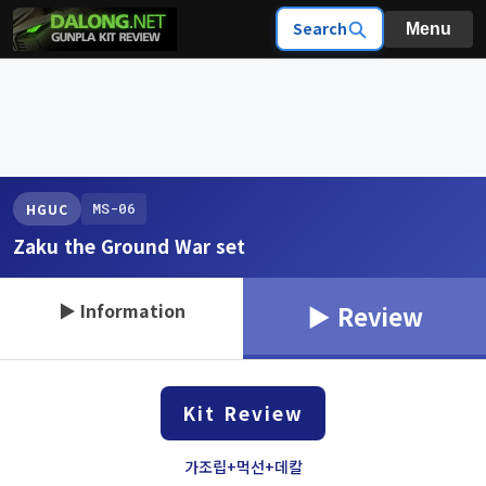
Search
Menu
MS-06
HGUC
Zaku the Ground War set
▶ Information
▶ Review
Kit Review
가조립+먹선+데칼