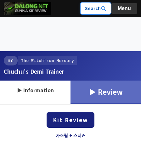
Search
Menu
The Witchfrom Mercury
HG
Chuchu's Demi Trainer
▶ Information
▶ Review
Kit Review
가조립 + 스티커