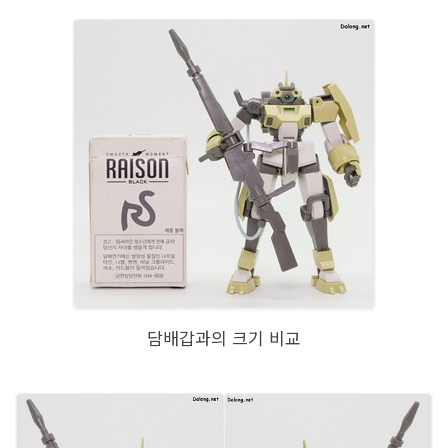
담배갑과의 크기 비교