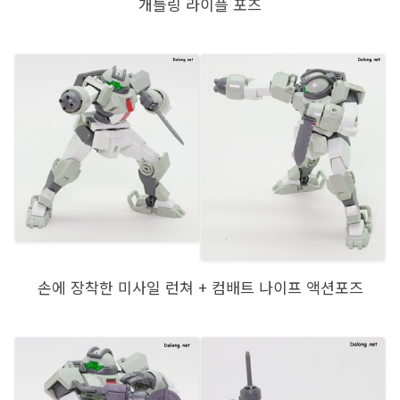
개틀링 라이플 포즈
손에 장착한 미사일 런쳐 + 컴배트 나이프 액션포즈