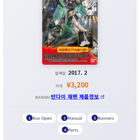
2017. 2
발매일
¥3,200
가격
반다이 재팬 제품정보
BANDAI
Box Open
Manual
Runners
1
2
3
Parts
4