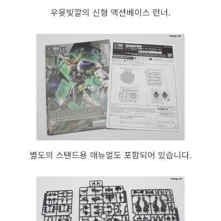
우윳빛깔의 신형 액션베이스 런너.
별도의 스탠드용 매뉴얼도 포함되어 있습니다.