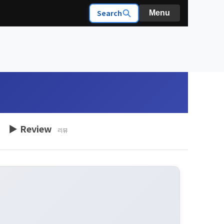
Search
Menu
▶ Review
리뷰