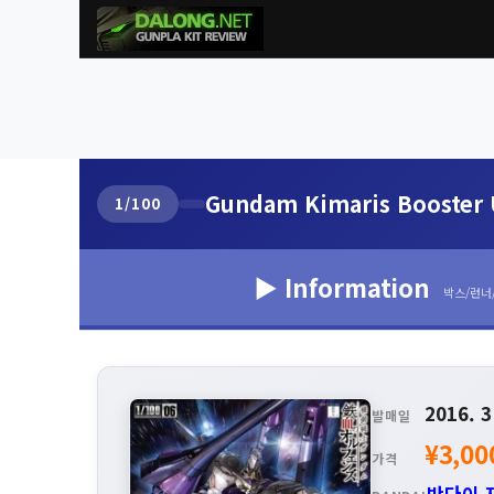
Gundam Kimaris Booster 
1/100
▶ Information
박스/런너
2016. 3
발매일
¥3,00
가격
반다이 