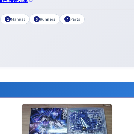
Manual
Runners
Parts
2
3
4