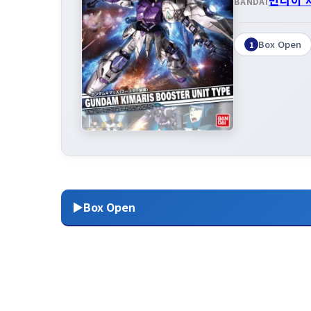
BANDAI
Box Open
1
▶Box Open