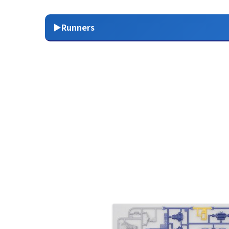
▶Runners