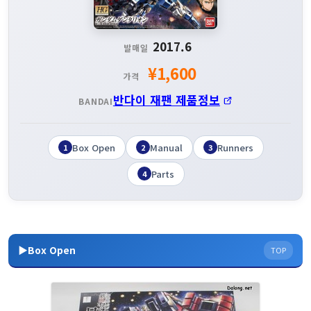
2017.6
발매일
¥1,600
가격
반다이 재팬 제품정보
BANDAI
Box Open
Manual
Runners
1
2
3
Parts
4
▶Box Open
TOP