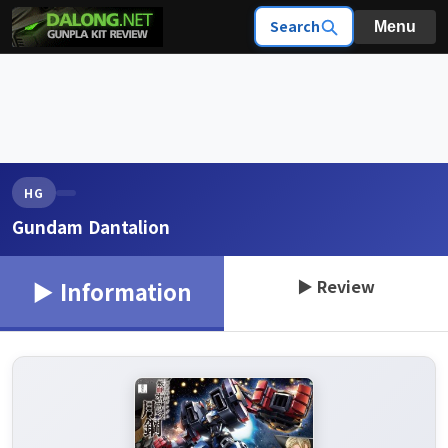
Search
Menu
HG
Gundam Dantalion
▶ Review
▶ Information