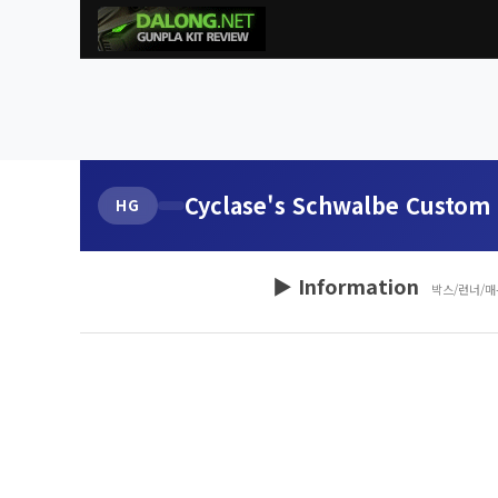
Cyclase's Schwalbe Custom
HG
▶ Information
박스/런너/매