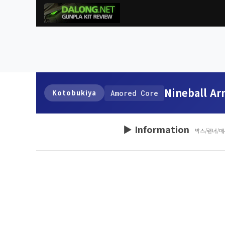
Nineball Ar
Kotobukiya
Amored Core
▶ Information
박스/런너/매