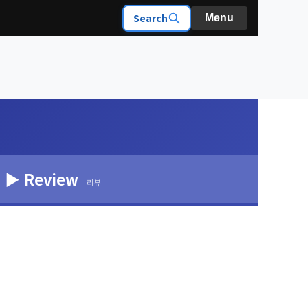
Search
Menu
▶ Review
리뷰