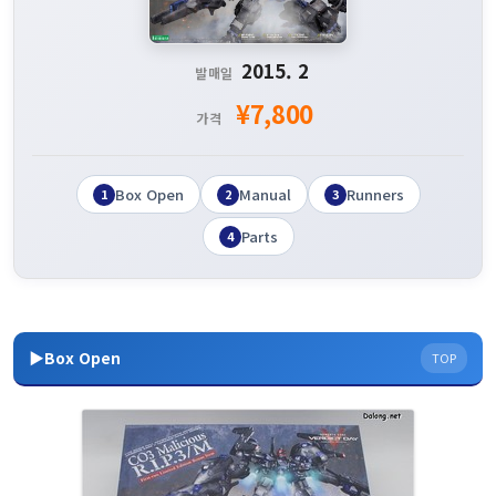
2015. 2
발매일
¥7,800
가격
Box Open
Manual
Runners
1
2
3
Parts
4
▶Box Open
TOP