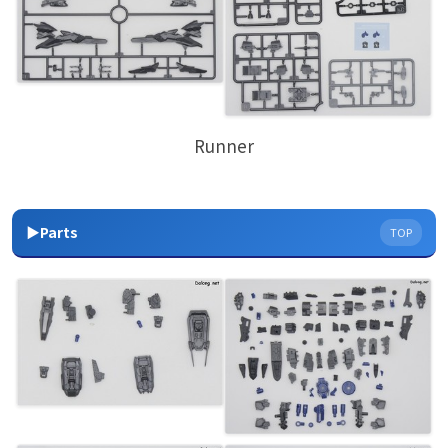
Runner
▶Parts
TOP