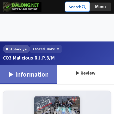
Search
Menu
Amored Core V
Kotobukiya
CO3 Malicious R.I.P.3/M
▶ Review
▶ Information