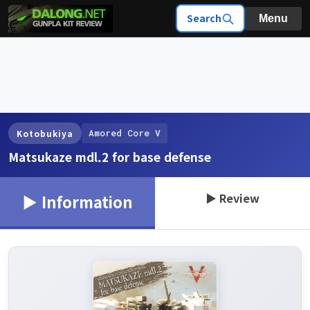
Search
Menu
Amored Core V
Kotobukiya
Matsukaze mdl.2 for base defense
▶ Review
▶ Information