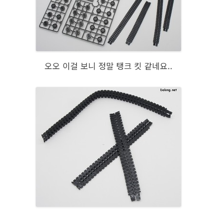
오오 이걸 보니 정말 탱크 킷 같네요..