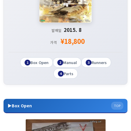
2015. 8
발매일
¥18,800
가격
Box Open
Manual
Runners
1
2
3
Parts
4
▶Box Open
TOP