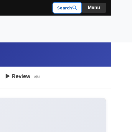
Search
Menu
▶ Review
리뷰