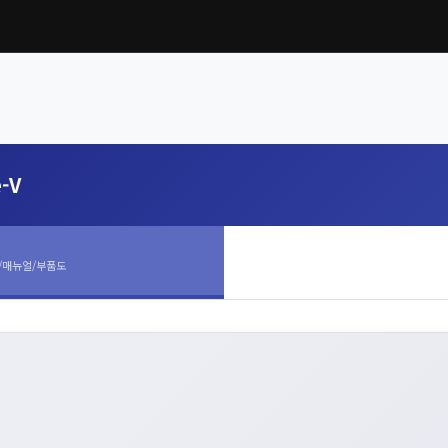
e-V
/매뉴얼/부품도