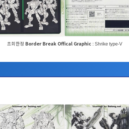
초회한정
Border Break Offical Graphic
: Shrike type-V