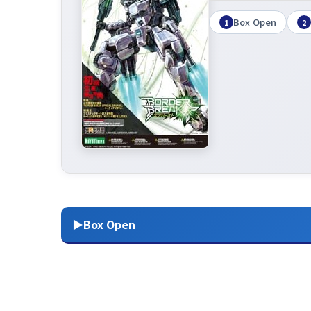
Box Open
1
2
▶Box Open