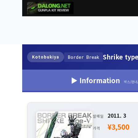
Shrike typ
Kotobukiya
Border Break
▶ Information
박스/런너
2011. 3
발매일
¥3,500
가격