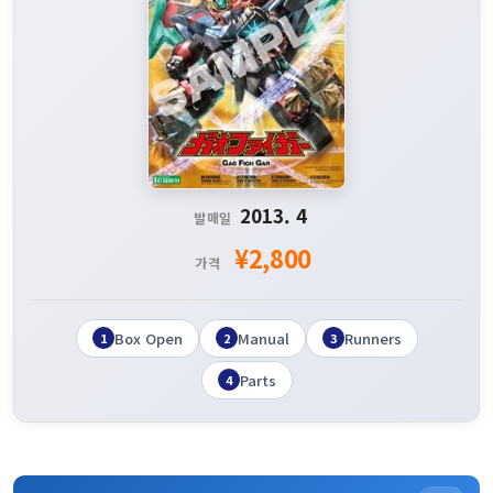
2013. 4
발매일
¥2,800
가격
Box Open
Manual
Runners
1
2
3
Parts
4