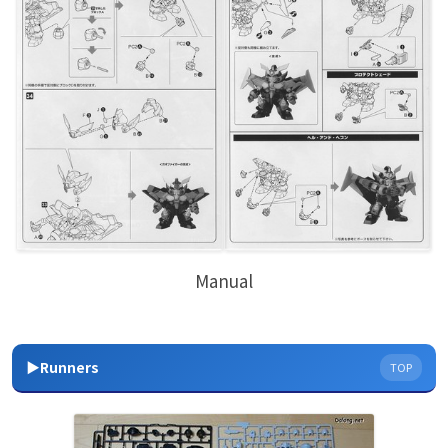
Manual
▶Runners
TOP