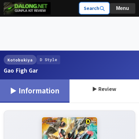
Search
Menu
D Style
Kotobukiya
Gao Figh Gar
▶ Review
▶ Information