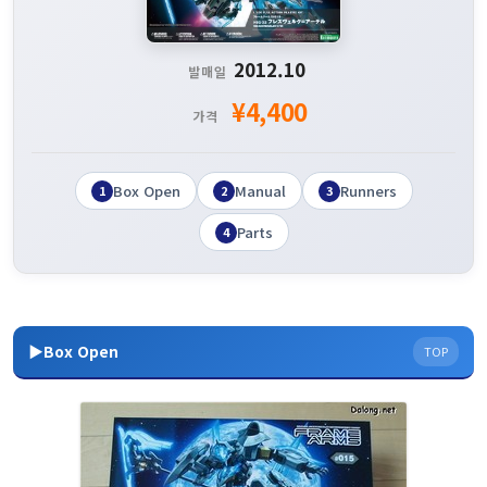
2012.10
발매일
¥4,400
가격
Box Open
Manual
Runners
1
2
3
Parts
4
▶Box Open
TOP