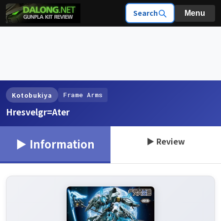
Search
Menu
Frame Arms
Kotobukiya
Hresvelgr=Ater
▶ Review
▶ Information