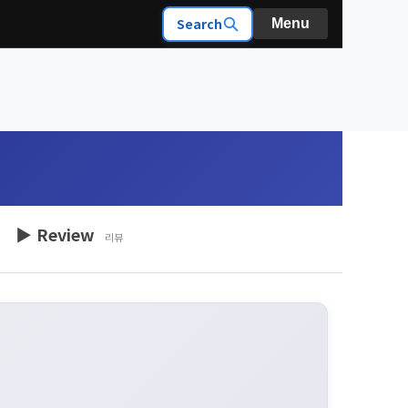
Search
Menu
▶ Review
리뷰