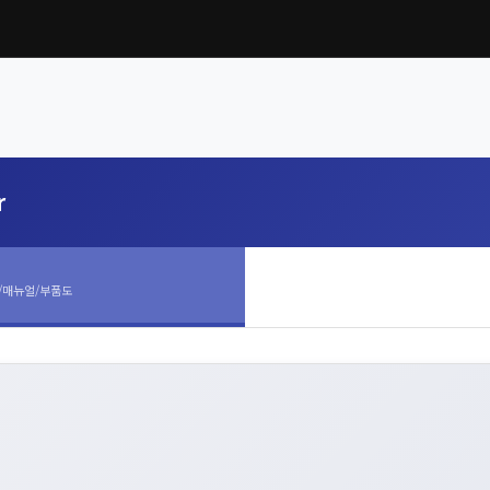
r
/매뉴얼/부품도