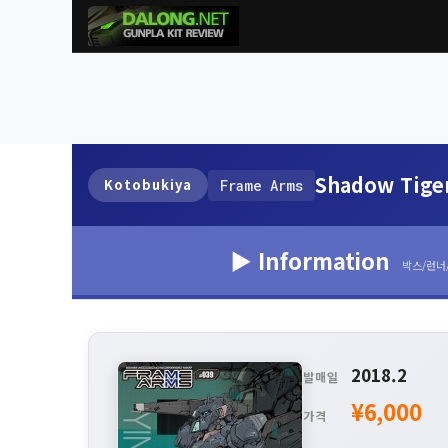
Shadow Tige
Kotobukiya
Frame Arms
▶ Information
박스/런너
2018.2
발매일
¥6,000
가격