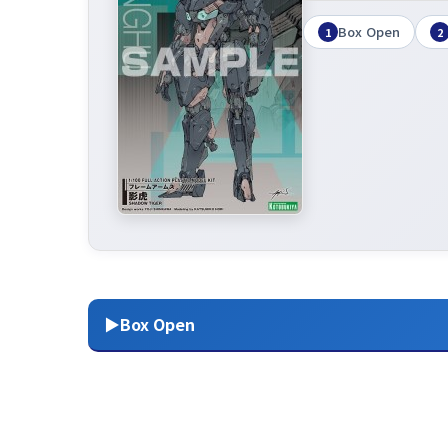
Box Open
1
2
▶Box Open