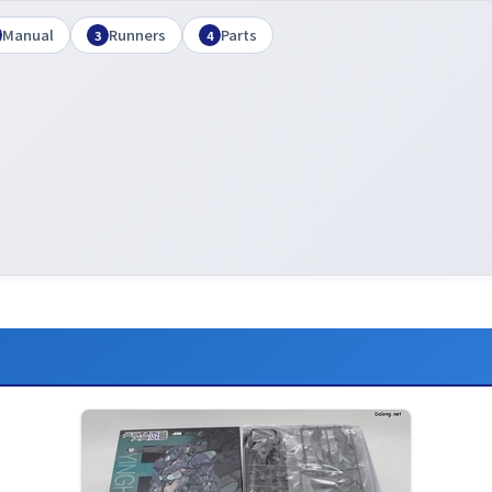
Manual
Runners
Parts
3
4