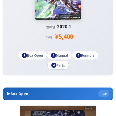
2020.1
발매일
¥5,400
가격
Box Open
Manual
Runners
1
2
3
Parts
4
▶Box Open
TOP