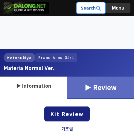
Search
Menu
Frame Arms Girl
Kotobukiya
Materia Normal Ver.
▶ Information
▶ Review
Kit Review
가조립