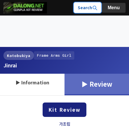
Search
Menu
Frame Arms Girl
Kotobukiya
Jinrai
▶ Information
▶ Review
Kit Review
가조립