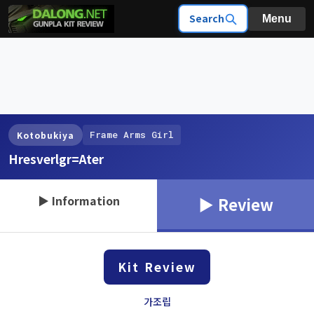
Search
Menu
Frame Arms Girl
Kotobukiya
Hresverlgr=Ater
▶ Information
▶ Review
Kit Review
가조립