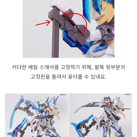
커다란 베릴 스매셔를 고정하기 위해, 팔뚝 뒷부분의
고정핀을 돌려서 꽂아줄 수 있네요.