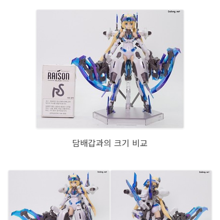
담배갑과의 크기 비교