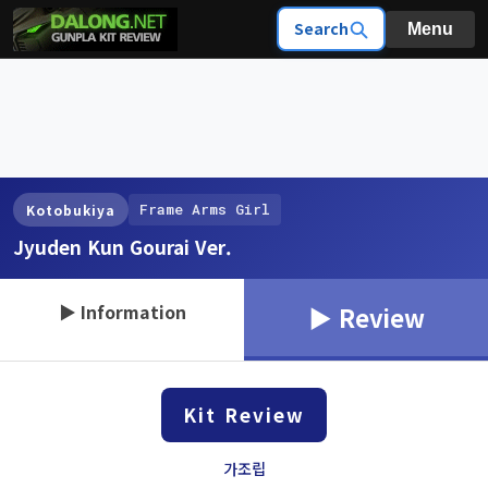
Search
Menu
Frame Arms Girl
Kotobukiya
Jyuden Kun Gourai Ver.
▶ Information
▶ Review
Kit Review
가조립