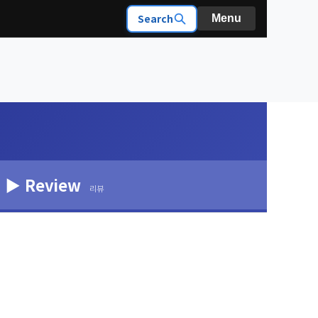
Search
Menu
▶ Review
리뷰