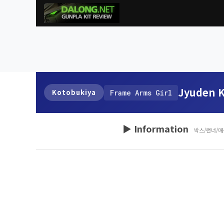
Jyuden K
Kotobukiya
Frame Arms Girl
▶ Information
박스/런너/매