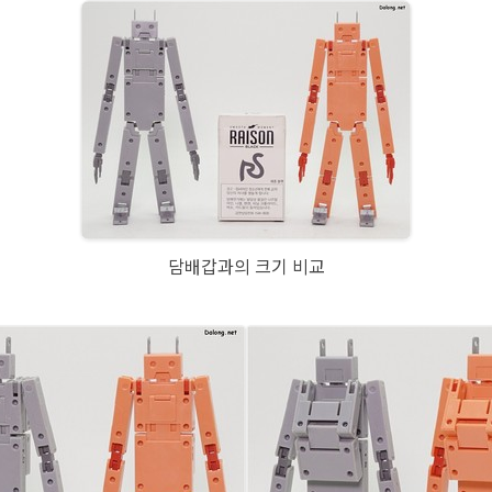
담배갑과의 크기 비교