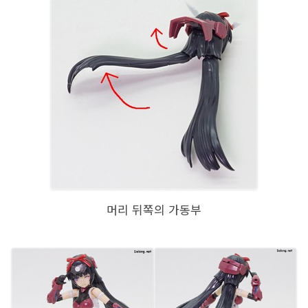
머리 뒤쪽의 가동부