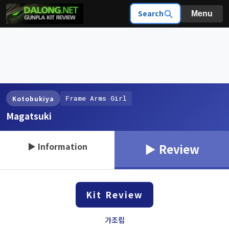
Search
Menu
Frame Arms Girl
Kotobukiya
Magatsuki
▶ Information
▶ Review
Kit Review
가조립