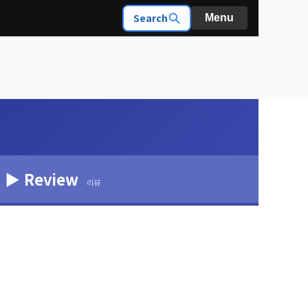
Search
Menu
▶ Review
리뷰