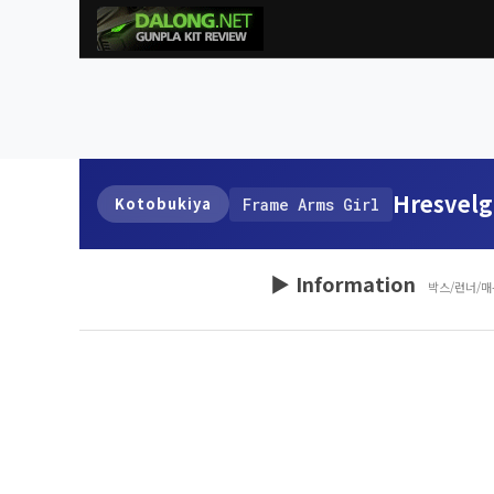
Hresvelg
Kotobukiya
Frame Arms Girl
▶ Information
박스/런너/매