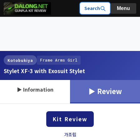
Search
Menu
Frame Arms Girl
Kotobukiya
Stylet XF-3 with Exosuit Stylet
▶ Information
▶ Review
Kit Review
가조립