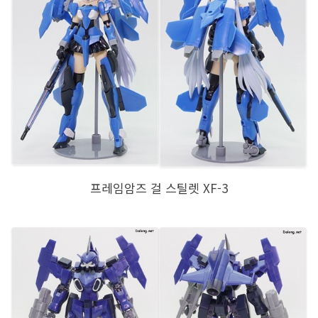
프레임암즈 걸 스틸렛 XF-3