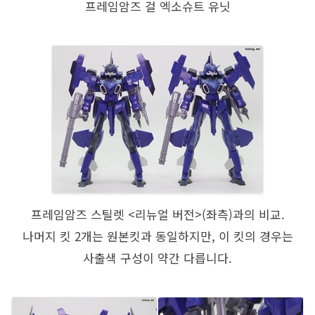
프레임암즈 걸 엑소슈트 유닛
프레임암즈 스틸렛 <리뉴얼 버전>(좌측)과의 비교.
나머지 킷 2개는 원본킷과 동일하지만, 이 킷의 경우는
사출색 구성이 약간 다릅니다.