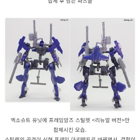
합체 후 남는 파츠들
엑소슈트 유닛에 프레임암즈 스틸렛 <리뉴얼 버전>만
합체시킨 모습.
스틸렛의 골격이 신형 프레임 아키텍트로 바뀌면서, 결합이