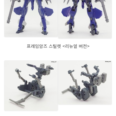
프레임암즈 스틸렛 <리뉴얼 버전>