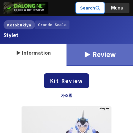
Search
Menu
Grande Scale
Kotobukiya
Stylet
▶ Information
▶ Review
Kit Review
가조립