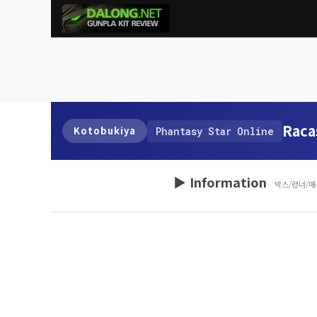
Raca
Kotobukiya
Phantasy Star Online
▶ Information
박스/런너/매