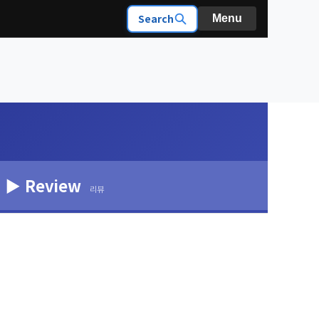
Search
Menu
▶ Review
리뷰