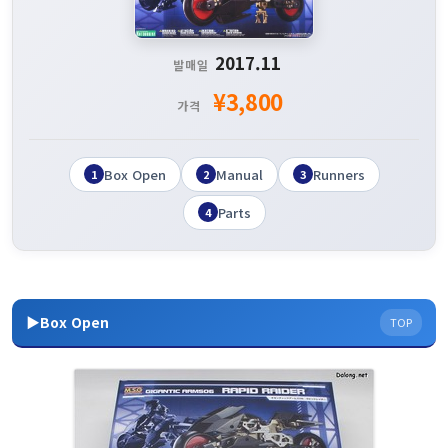
2017.11
발매일
¥3,800
가격
Box Open
Manual
Runners
1
2
3
Parts
4
▶Box Open
TOP