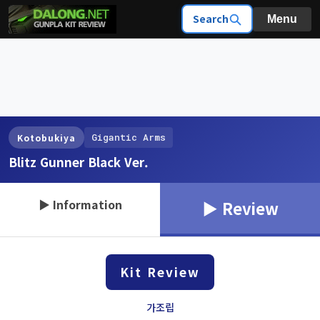
Search
Menu
Gigantic Arms
Kotobukiya
Blitz Gunner Black Ver.
▶ Information
▶ Review
Kit Review
가조립