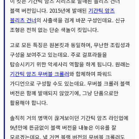
이 킷은 기간틱 암즈 시리즈로 발매된 블리츠 건너
블랙 버전입니다. 2015년에 발매된
기간틱 암즈
블리츠 건너
의 사출색을 검게 바꾼 구성인데요. 신규
조형은 전혀 없는 단순 색놀이 킷입니다.
고로 모든 특징은 원본킷과 동일하며, 무난한 조립성과
구성을 보여주고 있는데요. 주로 걸프라들을
탑승시키기 위한 악세사리 역할을 하게 됩니다. 원래는
기간틱 암즈 무버블 크롤러
와 합체하여 파워드
가디언으로 구성할 수도 있는데요. 무버블 크롤러 블랙
버전은 함께 발매되지 않았기에, 그냥 단품으로만
활용해야 합니다.
솔직히 거의 명맥이 끊겨보이던 기간틱 암즈 라인업에
9년만에 뜬금없이 블랙 버전을 내놓은 이유를 잘
모르겠는데요. 낼 거면 블랙 버전의 무버블 크롤러도